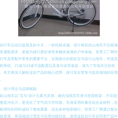
自行车运动日益普及的今天，一款性能卓越、设计精良的山地车不仅能满
常通勤需求，更能为骑行爱好者带来畅快淋漓的户外体验。世界工厂网作
行车及零配件零售的重要平台，近期推出的新款宝马设计山地车，凭借其
刹系统、21速与24速可选配置以及喜马诺变速器，成为了市场关注的焦
。本文将深入解析这款产品的核心优势，探讨其在零售与批发领域的应用
。
、设计理念与品牌赋能
款山地车以“宝马”设计元素为灵感，融合流线型车身与坚固框架，不仅提
视觉冲击力，更优化了空气动力学性能。车身采用轻量化铝合金材料，在
耐用性的同时减轻了整体重量，适合多种地形骑行。世界工厂网通过整合
链资源，将高端设计理念与实用功能结合，使得这款自行车在同类产品中