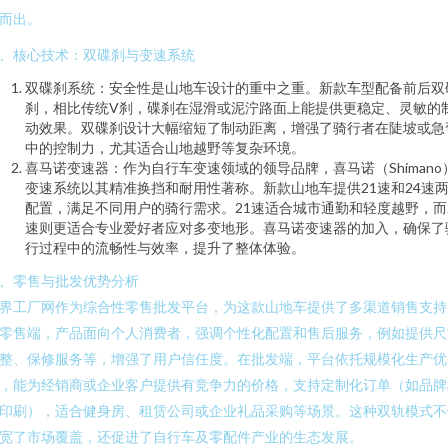
而出。
、核心技术：双碟刹与变速系统
双碟刹系统：安全性是山地车设计的重中之重。新款车型配备前后双
刹，相比传统V刹，碟刹在湿滑或泥泞路面上能提供更稳定、灵敏的
动效果。双碟刹设计大幅缩短了制动距离，增强了骑行者在陡坡或急
中的控制力，尤其适合山地越野等复杂环境。
喜马诺变速器：作为自行车变速领域的领导品牌，喜马诺（Shimano
变速系统以其精准换挡和耐用性著称。新款山地车提供21速和24速
配置，满足不同用户的骑行需求。21速适合城市通勤和轻度越野，而
速则更适合专业爱好者应对多变地形。喜马诺变速器的加入，确保了
行过程中的流畅性与效率，提升了整体体验。
、零售与批发优势分析
界工厂网作为综合性零售批发平台，为这款山地车提供了多渠道销售支持
零售端，产品面向个人消费者，强调个性化配置和售后服务，例如提供尺
整、保修服务等，增强了用户信任度。在批发端，平台依托规模化生产优
，能为经销商或企业客户提供有竞争力的价格，支持定制化订单（如品牌
印刷），适合健身房、租赁公司或企业礼品采购等场景。这种双轨模式不
宽了市场覆盖，还促进了自行车及零配件产业的生态发展。