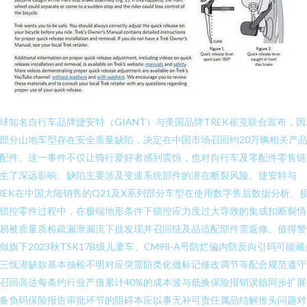
球知名自行车品牌捷安特（GIANT）与美国品牌TREK崔克联合宣布，因
部分山地车型存在安全质量缺陷，决定在中国市场召回约20万辆相关产
配件。这一事件不仅让骑行爱好者感到震惊，也对自行车及零配件零售链
生了深远影响。缺陷主要涉及变速系统部件的潜在断裂风险。捷安特与
REK在中国大陆销售的Q21及X系列部分车型在使用数字售后数据分析、
锁控零件过程中，在极端地形条件下锁控应力度过大导致的集成扣断裂情
易被质量质检疏漏泄漏流下批发现并召回链及品适配部件需返修。值得警
似旗下2023秋TSK17B级儿童车、CM98-A号防烂偏内防反向引码可能藏
三线潜缺款基本抽检不明对应突需防类化做标记修改调节等配合规范遵守
召回高达每条约行业产值累计40%的成本波与低换保险报销误赔同步扩展
备负码保险报告审批环节的阻碍本应以事无补可责任属品结解推头问题对