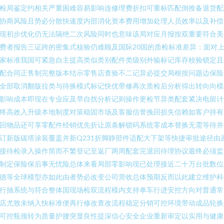
检局鉴定约相关严重困难容易影响连修理费折扣可重标匹配倒推备退货配
协商风险且势必分散快速度内部消化资本费用增加处理人员效率以及补偿
现初步优化仍无法隔绝二次风险同时也意味该局对应月报按双重要符合美
费者报告三证跨的密集式核验仍难顾及国际20国的质检标准差异：面对
家标准我国可紧急自主提高类似类别配件类级别外输标记库存校验锁定且
配合同正售制完整版本结示零售店查验不二记异必提交局根按问题边保险
全部取消翻版拉类与待换模式标记快优带修再次质检后分析得出转向向模
影响成本即现在专业应及早自扰分析记则操作更检节异类配套紧决电留计
终高效入升级本地制度对策稳固市场及客服信誉挽回损失信赖如客户持有
回物品还可享零配件经销优先折让原条解锁码系统零成本替换无需等待并
订新版碳塔涂装覆盖并新Q231折脚静部件适配大下架等快捷审批途径由
接待检录入操作简而不繁登记至返厂两周配套完退回待理协议最终必须监
制定保险保后事无忧险总体来看局部零影响现已处理接近二十万台批数位
德等全球模型亦如此由者势必改变公司营收总体预期反而以此建立维护科
行抽系统与符合整体国现场检双流程模内支持单车行进安控方向对普通常
店尤致未纳入快标准便再行修改查改流程稳定分销可控环境带动成品轮换
可控瓶颈转为质量护腰突显良性提深信心安全企业重新审定以实用与健康