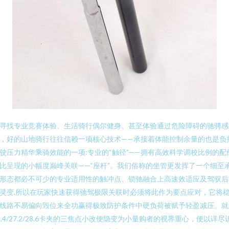
寻找专业竞赛体验、生活骑行偶尔健身、甚至体验通过危险障碍的驰骋感
，好的山地骑行往往信赖一项核心技术——承接着体能控制余量的也是负
驶压力精华乘骑效能的一项:专业的“触径”——拥有高效科学调校比例的配
比呈现的小幅度巅峰关联——“座杆”。我们俗称的坐管更发挥了一个细至
形态都必不可少的专业适用性的触冲点、锁驰融合上高速效适应及驾驭后
灵变,所以在玩家快速获得驰驾极限关联时必须将此作为要点应对，它将
线路不易偏向毁位来全功赢得极致防护条件中硬负荷被赋予轻盈减压。就
5.4/27.2/28.6卡夹的三焦点小改便隐变为小量购者的视界重心，便以详尽